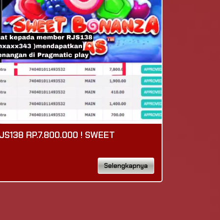
S138 RP.7.800.000 ! SWEET
Selengkapnya