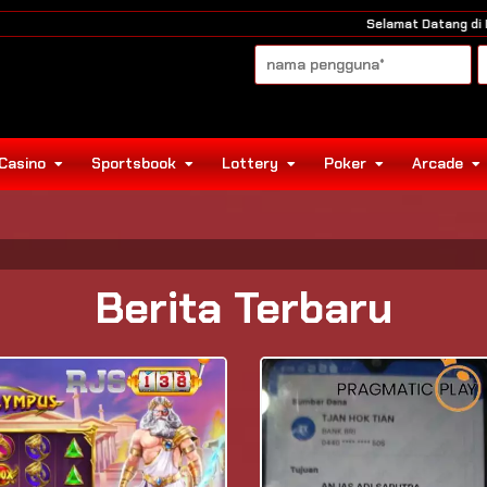
Selamat Datang di RJS1
Casino
Sportsbook
Lottery
Poker
Arcade
Berita Terbaru