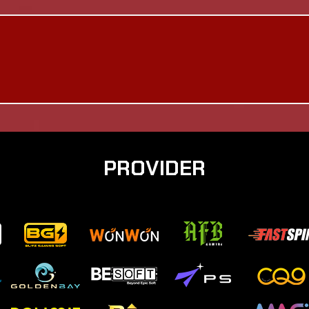
PROVIDER